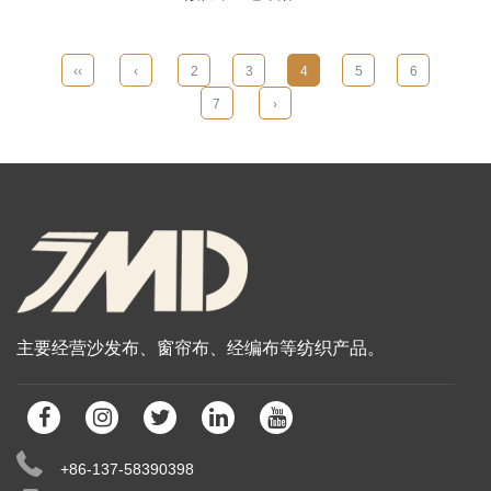
‹‹
‹
2
3
4
5
6
7
›
主要经营沙发布、窗帘布、经编布等纺织产品。
+86-137-58390398