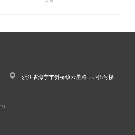
足迹
狐狸纹
浙江省海宁市斜桥镇云星路129号5号楼
om