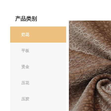
产品类别
烂花
平板
烫金
压花
压胶